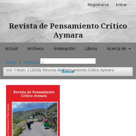
Registrarse
Entrar
Revista de Pensamiento Crítico
Aymara
Actual
Archivos
Indexación
Libros
Acerca de
Inicio
/
Archivos
/
Vol. 1 Núm. 2 (2020): Revista de Pensamiento Crítico Aymara
Buscar