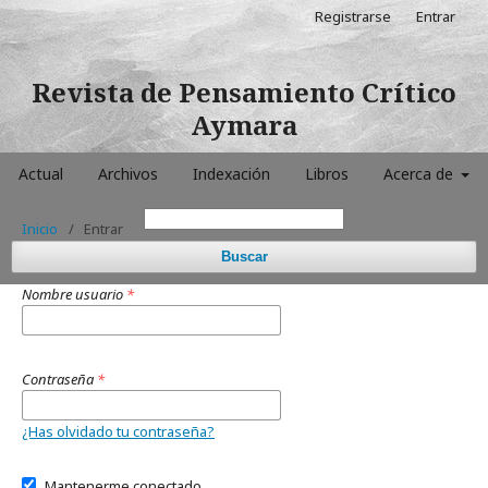
Registrarse
Entrar
Revista de Pensamiento Crítico
Aymara
Actual
Archivos
Indexación
Libros
Acerca de
Inicio
/
Entrar
Buscar
Nombre usuario
*
Contraseña
*
¿Has olvidado tu contraseña?
Mantenerme conectado