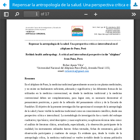
Repensar la antropología de la salud. Una perspectiva crítica e intercultural en el altiplano de Puno, Perú