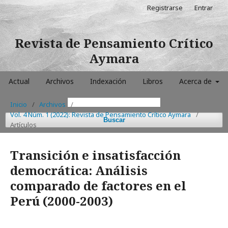
Registrarse
Entrar
Revista de Pensamiento Crítico
Aymara
Actual
Archivos
Indexación
Libros
Acerca de
Inicio
/
Archivos
/
Vol. 4 Núm. 1 (2022): Revista de Pensamiento Crítico Aymara
/
Buscar
Artículos
Transición e insatisfacción
democrática: Análisis
comparado de factores en el
Perú (2000-2003)