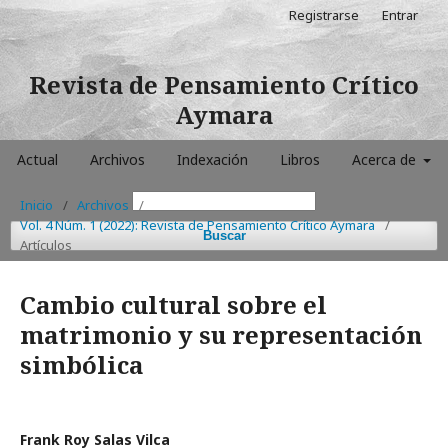
Registrarse
Entrar
Revista de Pensamiento Crítico
Aymara
Actual
Archivos
Indexación
Libros
Acerca de
Inicio
/
Archivos
/
Vol. 4 Núm. 1 (2022): Revista de Pensamiento Crítico Aymara
/
Buscar
Artículos
Cambio cultural sobre el
matrimonio y su representación
simbólica
Frank Roy Salas Vilca