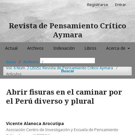
Registrarse
Entrar
Revista de Pensamiento Crítico
Aymara
Actual
Archivos
Indexación
Libros
Acerca de
Inicio
/
Archivos
/
Vol. 6 Núm. 2 (2025): Revista de Pensamiento Crítico Aymara
/
Buscar
Artículos
Abrir fisuras en el caminar por
el Perú diverso y plural
Vicente Alanoca Arocutipa
Asociación Centro de Investigación y Escuela de Pensamiento