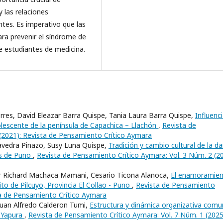
 las relaciones
ntes. Es imperativo que las
ara prevenir el síndrome de
e estudiantes de medicina.
rres, David Eleazar Barra Quispe, Tania Laura Barra Quispe,
Influenc
dolescente de la península de Capachica – Llachón
,
Revista de
(2021): Revista de Pensamiento Crítico Aymara
avedra Pinazo, Susy Luna Quispe,
Tradición y cambio cultural de la d
as de Puno
,
Revista de Pensamiento Crítico Aymara: Vol. 3 Núm. 2 (20
or Richard Machaca Mamani, Cesario Ticona Alanoca,
El enamoramie
ito de Pilcuyo, Provincia El Collao - Puno
,
Revista de Pensamiento
sta de Pensamiento Crítico Aymara
 Juan Alfredo Calderon Tumi,
Estructura y dinámica organizativa comu
o Yapura
,
Revista de Pensamiento Crítico Aymara: Vol. 7 Núm. 1 (2025