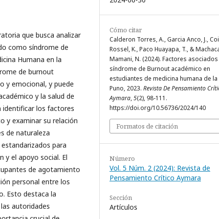
Cómo citar
ratoria que busca analizar
Calderon Torres, A., Garcia Anco, J., Coi
ido como síndrome de
Rossel, K., Paco Huayapa, T., & Machac
dicina Humana en la
Mamani, N. (2024). Factores asociados 
síndrome de Burnout académico en
ndrome de burnout
estudiantes de medicina humana de la
co y emocional, y puede
Puno, 2023.
Revista De Pensamiento Críti
académico y la salud de
Aymara
,
5
(2), 98-111.
 identificar los factores
https://doi.org/10.56736/2024/140
o y examinar su relación
Formatos de citación
es de naturaleza
s estandarizados para
n y el apoyo social. El
Número
Vol. 5 Núm. 2 (2024): Revista de
eocupantes de agotamiento
Pensamiento Crítico Aymara
ión personal entre los
. Esto destaca la
Sección
 las autoridades
Artículos
ortancia crucial de