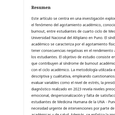
Resumen
Este artículo se centra en una investigación explo
el fenómeno del agotamiento académico, conoc
burnout, entre estudiantes de cuarto ciclo de Me
Universidad Nacional del Altiplano en Puno. El sí
académico se caracteriza por el agotamiento físi
tener consecuencias negativas en el rendimiento 
los estudiantes. El objetivo de estudio consiste en
que contribuyen al síndrome de burnout académic
con el ciclo académico. La metodología utilizada 
descriptiva y cualitativa, empleando cuestionario
evaluar variables como el nivel de estrés, la presió
diagnóstico realizado en 2023 revela niveles pr
emocional, despersonalización y falta de satisfacc
estudiantes de Medicina Humana de la UNA - Puno
necesidad urgente de intervenciones por parte de
académicas y de salud. Además, se enfatiza la imp