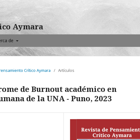
tico Aymara
erca de
 Pensamiento Crítico Aymara
/
Artículos
drome de Burnout académico en
umana de la UNA - Puno, 2023