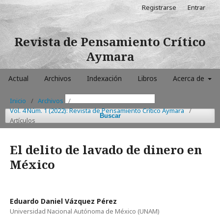
Registrarse
Entrar
Revista de Pensamiento Crítico
Aymara
Actual
Archivos
Indexación
Libros
Acerca de
Inicio
/
Archivos
/
Vol. 4 Núm. 1 (2022): Revista de Pensamiento Crítico Aymara
/
Buscar
Artículos
El delito de lavado de dinero en
México
Eduardo Daniel Vázquez Pérez
Universidad Nacional Autónoma de México (UNAM)