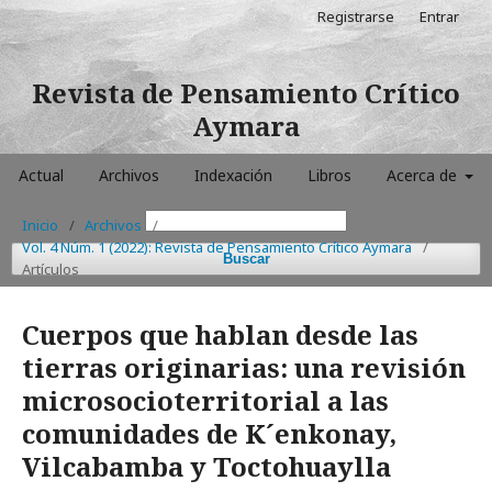
Registrarse
Entrar
Revista de Pensamiento Crítico
Aymara
Actual
Archivos
Indexación
Libros
Acerca de
Inicio
/
Archivos
/
Vol. 4 Núm. 1 (2022): Revista de Pensamiento Crítico Aymara
/
Buscar
Artículos
Cuerpos que hablan desde las
tierras originarias: una revisión
microsocioterritorial a las
comunidades de K´enkonay,
Vilcabamba y Toctohuaylla