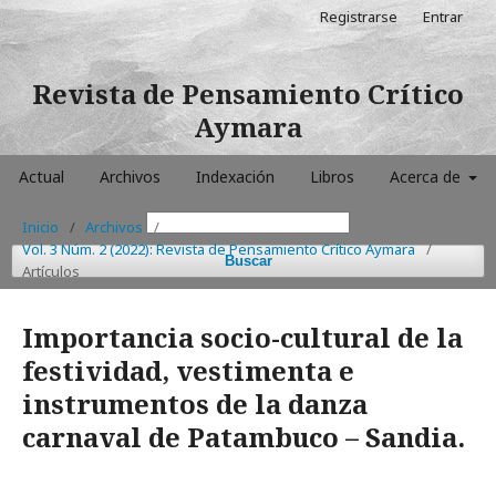
Registrarse
Entrar
Revista de Pensamiento Crítico
Aymara
Actual
Archivos
Indexación
Libros
Acerca de
Inicio
/
Archivos
/
Vol. 3 Núm. 2 (2022): Revista de Pensamiento Crítico Aymara
/
Buscar
Artículos
Importancia socio-cultural de la
festividad, vestimenta e
instrumentos de la danza
carnaval de Patambuco – Sandia.