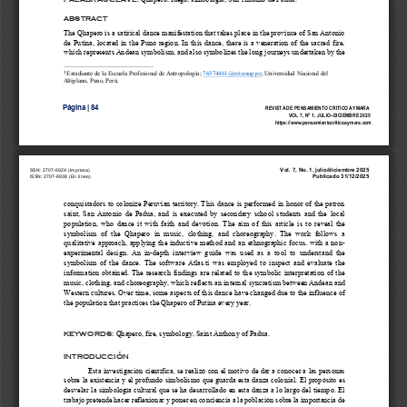
ABSTRACT
The Qhapero is a satirical dance manifestation that takes place in the province of San Antonio 
de  Putina,  located  in  the  Puno  region.  In  this  dance, there is  a  veneration  of  the  sacred  fire, 
which represents Andean symbolism, and also symbolizes the long j
ourneys undertaken by the 
Estudiante de la Escuela Profesional de Antropología; 
76574461@est.unap.pe
, 
Universidad Nacional del 
1
A
l
tiplano, 
Puno, Pe
rú.
Página | 
84
REVISTA DE PENSAMIENTO CRITICO AYMARA 
VOL 
7
, N°
1
,
JULIO
–
DICIEMBRE
202
5
https://www.pensamientocriticoaymara.com 
Vol.
7
, No.
1
,
julio
/
diciembre
202
5
SSN: 2707
-
692X (Impresa)  
Publicado 3
1
/
12
/202
5
ISSN: 2707
-
6938 (En línea) 
conquistadors to colonize Peruvian territory. This dance is performed in honor of the patron 
saint,  San  Antonio  de  Padua,  and  is  executed  by  secondary  school  students  and  the  local 
population,  who  dance  it  with  faith  and  devotion.  The  aim  of  this  article  i
s  to  reveal  the 
symbolism  of  the  Qhapero  in  music,  clothing,  and  choreography.  The  work  follows  a 
qualitative  approach, applying the inductive  method  and an  ethnographic  focus,  with  a  non
-
experimental  design.  An  in
-
depth  interview  guide  was  used  as  a  tool 
to  understand  the 
symbolism  of  the  dance.  The  software  Atlas.ti  was  employed  to  inspect  and  evaluate  the 
information  obtained.  The  research  findings  are  related to  the  symbolic interpretation  of  the 
music, clothing, and choreography, which reflects an inte
rnal syncretism between Andean and 
Western cultures. Over time, some aspects of this dance have changed due to the influence of 
the population that practices the Qhapero of Putina every year.
Qhapero, 
f
ire, 
s
ymbology, Saint Anthony of Padua
.
KEYWORDS
:
INTRODUCCIÓN
Esta investigación científica, se 
realizó
con el motivo de dar a conocer a las personas 
sobre la existencia y el profundo simbolismo que guarda esta danza colonial. 
El propósito es 
desvelar la simbología cultural que se ha desarrollado en esta danza a lo largo del tiempo. El 
trabajo pretende hacer reflexionar y poner en conciencia a la población sobre la importancia de 