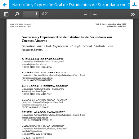
Narración y Expresión Oral de Estudiantes de Secundaria con Cuentos Aimaras